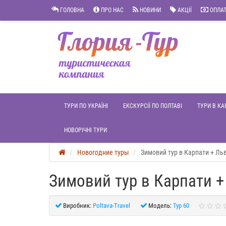
ГОЛОВНА
ПРО НАС
НОВИНИ
АКЦІЇ
ОПЛАТ
ТУРИ ПО УКРАЇНІ
ЕКСКУРСІЇ ПО ПОЛТАВІ
ТУРИ В КА
НОВОРІЧНІ ТУРИ
Новогодние туры
Зимовий тур в Карпати + Льв
Зимовий тур в Карпати +
Виробник:
Poltava-Travel
Модель:
Тур 60