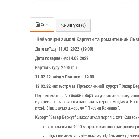
Опис
Відгуки (0)
Неймовірні зимові Карпати та романтичний Льві
Дата виїзду: 11.02. 2022 (19-00)
Дата повернення: 14.02.2022
Вартість туру: 2600 грн.
11.02.22 виїзд з Полтави в 19-00.
12.02.22 нас зустрічає Гірськолижний курорт “ Захар Бер
Піднімемося на
г. Високий Верх
за допомогою найдовшої
відкривається з висоти наповнить серце емоціями. На г
кухні. Відвідаємо джерело
“ Писана Криниця”.
Курорт “Захар Беркут”
знаходиться поряд з
смт. Славсь
катаємося на 9000 м гірськолижних трас різних рі
піднімаємося на крісельному підйомнику ( довжи