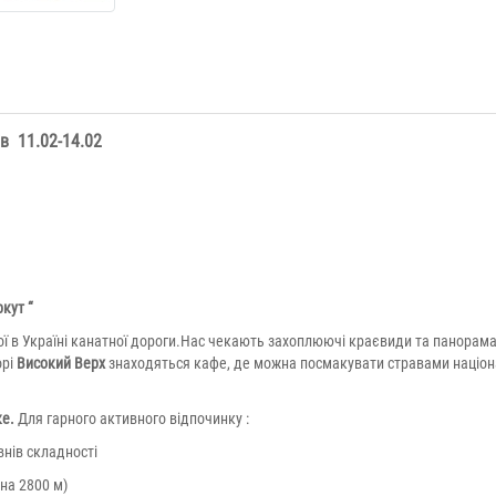
в 11.02-14.02
кут “
 в Україні канатної дороги.Нас чекають захоплюючі краєвиди та панорама
орі
Високий Верх
знаходяться кафе, де можна посмакувати стравами націон
ке.
Для гарного активного відпочинку :
внів складності
на 2800 м)