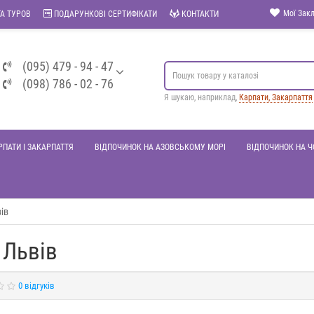
Мої Закл
А ТУРОВ
ПОДАРУНКОВІ СЕРТИФІКАТИ
КОНТАКТИ
(095) 479 - 94 - 47
(098) 786 - 02 - 76
Я шукаю, наприклад,
Карпати, Закарпаття
РПАТИ І ЗАКАРПАТТЯ
ВІДПОЧИНОК НА АЗОВСЬКОМУ МОРІ
ВІДПОЧИНОК НА 
ів
 Львів
0 відгуків