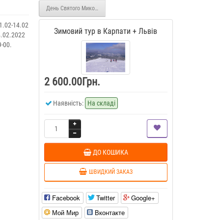
День Святого Миколая : Океанаріум+ Різдвяна фабрика мрій на ВДНГ
1.02-14.02
Зимовий тур в Карпати + Львів
4.02.2022
9-00.
2 600.00Грн.
Наявність:
На складі
ДО КОШИКА
ШВИДКИЙ ЗАКАЗ
Facebook
Twitter
Google+
Мой Мир
Вконтакте