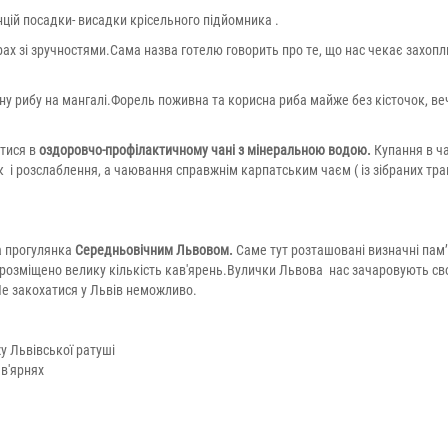
нцій посадки- висадки крісельного підйомника .
рах зі зручностями.Сама назва готелю говорить про те, що нас чекає захо
у рибу на мангалі.Форель поживна та корисна риба майже без кісточок, ве
тися в
оздоровчо-профілактичному чані з мінеральною водою.
Купання в ча
і розслаблення, а чаювання справжнім карпатським чаєм ( із зібраних трав
а прогулянка
Середньовічним Львовом.
Саме тут розташовані визначні пам’
е розміщено велику кількість кав'ярень.Вулички Львова нас зачаровують с
Не закохатися у Львів неможливо.
у Львівської ратуші
ав'ярнях