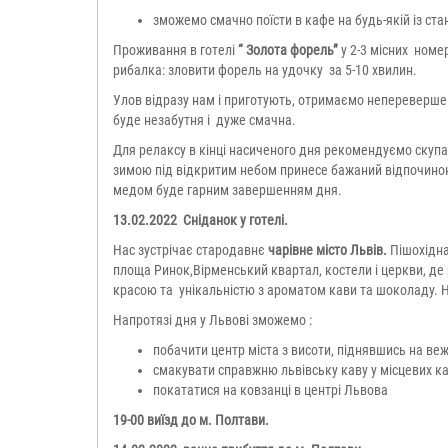
зможемо смачно поїсти в кафе на будь-якій із ста
Проживання в готелі
“ Золота форель”
у 2-3 місних номе
рибалка: зловити форель на удочку за 5-10 хвилин.
Улов відразу нам і приготують, отримаємо неперевершен
буде незабутня і дуже смачна.
Для релаксу в кінці насиченого дня рекомендуємо скупа
зимою під відкритим небом принесе бажаний відпочинок 
медом буде гарним завершенням дня.
13.02.2022 Сніданок у готелі.
Нас зустрічає стародавнє
чарівне місто Львів.
Пішохідн
площа Ринок,Вірменський квартал, костели і церкви, д
красою та унікальністю з ароматом кави та шоколаду. 
Напротязі дня у Львові зможемо :
побачити центр міста з висоти, піднявшись на веж
смакувати справжню львівську каву у місцевих к
покататися на ковзанці в центрі Львова
19-00 виїзд до м. Полтави.