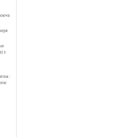
плююча
черя
ні
) з
ятки :
воєю