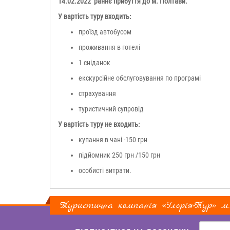
14.02.2022 раннє прибуття до м. Полтави.
У вартість туру входить:
проїзд автобусом
проживання в готелі
1 сніданок
екскурсійне обслуговування по програмі
страхування
туристичний супровід
У вартість туру не входить:
купання в чані -150 грн
підйомник 250 грн /150 грн
особисті витрати.
Туристична компанія «Глорія-Тур» м