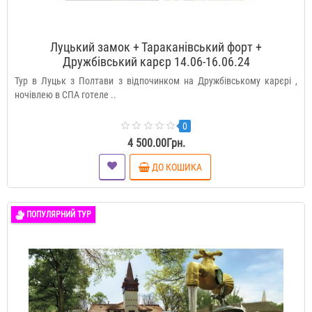
Луцький замок + Тараканівський форт +
Дружбівський карєр 14.06-16.06.24
Тур в Луцьк з Полтави з відпочинком на Дружбівському карєрі ,
ночівлею в СПА готеле ..
0
4 500.00Грн.
ДО КОШИКА
ПОПУЛЯРНИЙ ТУР