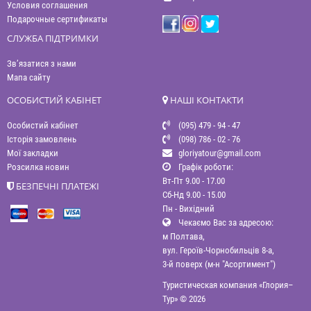
Условия соглашения
Подарочные сертификаты
СЛУЖБА ПІДТРИМКИ
Зв’язатися з нами
Мапа сайту
ОСОБИСТИЙ КАБІНЕТ
НАШІ КОНТАКТИ
Особистий кабінет
(095) 479 - 94 - 47
Історія замовлень
(098) 786 - 02 - 76
Мої закладки
gloriyatour@gmail.com
Розсилка новин
Графік роботи:
Вт-Пт 9.00 - 17.00
БЕЗПЕЧНІ ПЛАТЕЖІ
Сб-Нд 9.00 - 15.00
Пн - Вихідний
Чекаємо Вас за адресою:
м Полтава,
вул. Героїв-Чорнобильців 8-а,
3-й поверх (м-н "Асортимент")
Туристическая компания «Глория–
Тур» © 2026